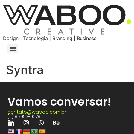
Design | Tecnologia | Branding | Business
Syntra
Vamos conversar!
contato@waboo.com.br
(11) 9.7992-9079