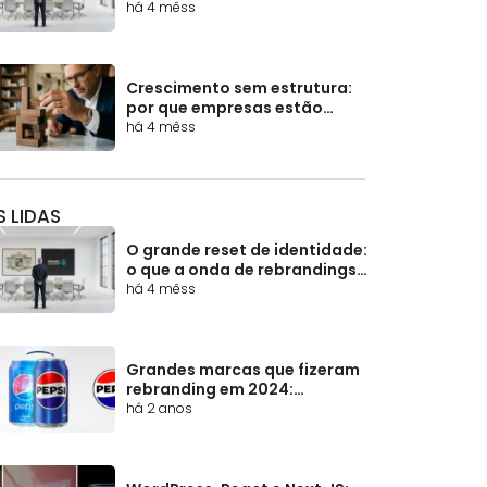
em 2025-2026 revela sobre o
há 4 mêss
futuro dos negócios
Crescimento sem estrutura:
por que empresas estão
escalando receita, mas
há 4 mêss
perdendo eficiência e margem
S LIDAS
O grande reset de identidade:
o que a onda de rebrandings
em 2025-2026 revela sobre o
há 4 mêss
futuro dos negócios
Grandes marcas que fizeram
rebranding em 2024:
mudanças, estratégias e
há 2 anos
impactos no mercado