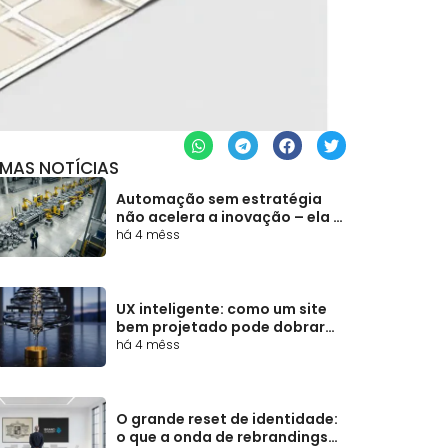
IMAS NOTÍCIAS
Automação sem estratégia
não acelera a inovação – ela a
congela
há 4 mêss
UX inteligente: como um site
bem projetado pode dobrar
suas conversões sem
há 4 mêss
aumentar um centavo em
mídia
O grande reset de identidade:
o que a onda de rebrandings