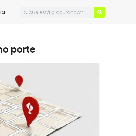
ia
no porte