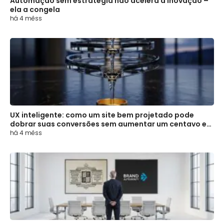
Automação sem estratégia não acelera a inovação –
ela a congela
há 4 mêss
UX inteligente: como um site bem projetado pode
dobrar suas conversões sem aumentar um centavo em
mídia
há 4 mêss