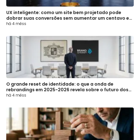
UX inteligente: como um site bem projetado pode
dobrar suas conversões sem aumentar um centavo em
mídia
há 4 mêss
O grande reset de identidade: o que a onda de
rebrandings em 2025-2026 revela sobre o futuro dos
negócios
há 4 mêss